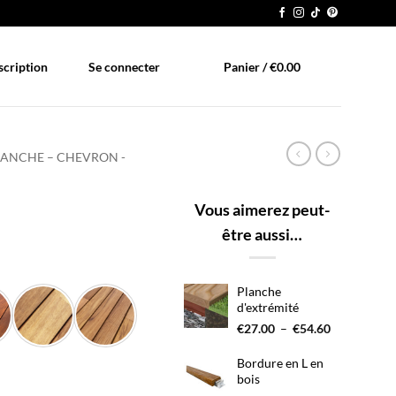
scription
Se connecter
Panier /
€
0.00
LANCHE – CHEVRON -
Vous aimerez peut-
être aussi…
Plage
de
Planche
prix :
d'extrémité
€159.15
Plage
€
27.00
–
€
54.60
à
de
€314.90
prix :
Bordure en L en
€27.00
bois
à