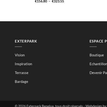
Plage
€
156.80
–
€
323.55
de
prix :
€156.80
à
0
€323.55
EXTERPARK
ESPACE 
Vision
Boutique
Inspiration
Echantillo
Terrasse
Devenir Par
Bardage
© 2026 Exterpark Benelux, tous droit réservés - Webdesign by