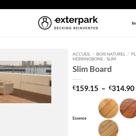
In
ACCUEIL
/
BOIS NATUREL
/
P
HERRINGBONE - SLIM
Slim Board
159.15
–
314.90
€
€
Essence