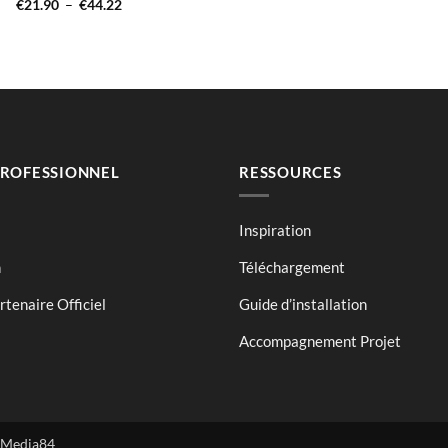
Plage
€
21.90
–
€
44.22
de
prix :
€21.90
à
€44.22
PROFESSIONNEL
RESSOURCES
Inspiration
n
Téléchargement
tenaire Officiel
Guide d’installation
Accompagnement Projet
Media84