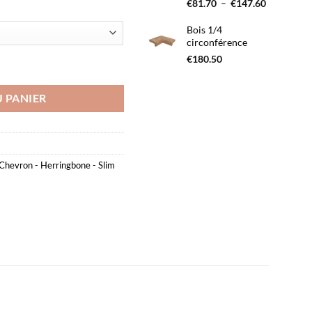
Plage
€
81.70
–
€
147.60
€54.60
de
prix :
Bois 1/4
circonférence
€81.70
à
€
180.50
€147.60
 PANIER
Chevron - Herringbone - Slim