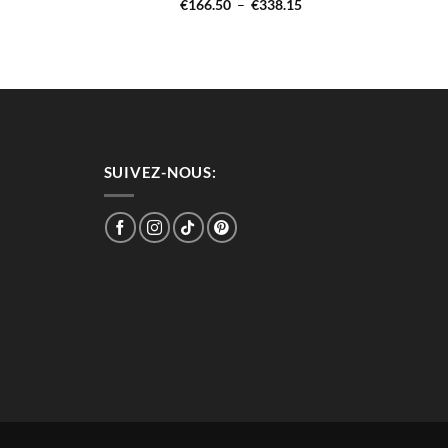
Plage
€
166.50
–
€
338.15
de
prix :
€166.50
à
€338.15
SUIVEZ-NOUS: