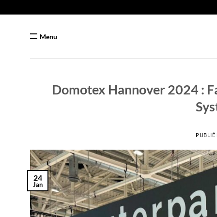
Passer
au
contenu
Menu
Domotex Hannover 2024 : Fai
Sys
PUBLIÉ
24
Jan