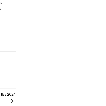
ns
s
à IBS 2024