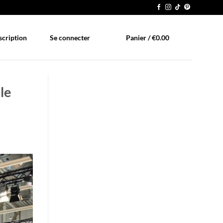
scription
Se connecter
Panier /
€
0.00
le