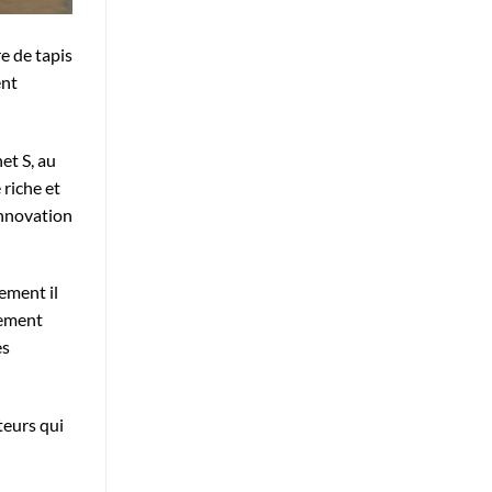
e de tapis
ent
et S, au
 riche et
innovation
ement il
lement
es
teurs qui