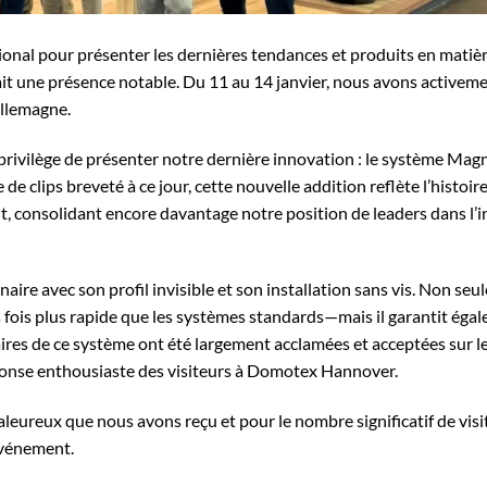
nal pour présenter les dernières tendances et produits en matièr
 fait une présence notable. Du 11 au 14 janvier, nous avons activem
Allemagne.
rivilège de présenter notre dernière innovation : le système Magn
clips breveté à ce jour, cette nouvelle addition reflète l’histoire
nt, consolidant encore davantage notre position de leaders dans l’
re avec son profil invisible et son installation sans vis. Non seul
fois plus rapide que les systèmes standards—mais il garantit éga
naires de ce système ont été largement acclamées et acceptées sur l
onse enthousiaste des visiteurs à Domotex Hannover.
leureux que nous avons reçu et pour le nombre significatif de visi
’événement.