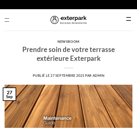
Passer
au
contenu
Menu
NEWSROOM
Prendre soin de votre terrasse
extérieure Exterpark
PUBLIÉ LE
27 SEPTEMBRE 2021
PAR
ADMIN
27
Sep